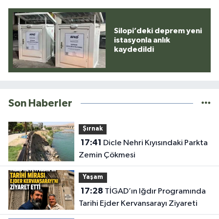
Silopi’deki deprem yeni
istasyonla anlık
kaydedildi
Son Haberler
Şırnak
17:41
Dicle Nehri Kıyısındaki Parkta
Zemin Çökmesi
Yaşam
17:28
TİGAD’ın Iğdır Programında
Tarihi Ejder Kervansarayı Ziyareti