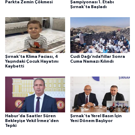
Parkta Zemin Çökmesi
Şampiyonası 1. Etabı
Şırnak’ta Başladı
Şırnak’ta Klima Faciası, 4
Cudi Dağı’ndaYıllar Sonra
Yaşındaki Çocuk Hayatını
Cuma Namazı Kılındı
Kaybetti
Habur’da Saatler Süren
Şırnak'ta Yerel Basın İçin
Bekleyişe Vekil İrmez’den
Yeni Dönem Başlıyor
Tepki