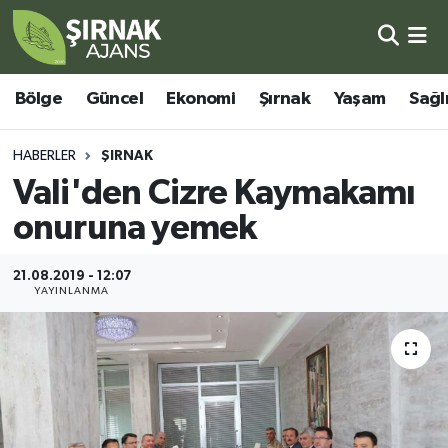
Bölge
Şırnak Nöbetçi Eczaneler
Bölge
Güncel
Ekonomi
Şırnak
Yaşam
Sağl
Güncel
Şırnak Hava Durumu
HABERLER
ŞIRNAK
Ekonomi
Şirnak Namaz Vakitleri
Vali'den Cizre Kaymakamı
onuruna yemek
Şırnak
Şırnak Trafik Yoğunluk Haritası
21.08.2019 - 12:07
Yaşam
Süper Lig Puan Durumu ve Fikstür
YAYINLANMA
Sağlık
Tüm Manşetler
Eğitim
Son Dakika Haberleri
Kültür - Sanat
Haber Arşivi