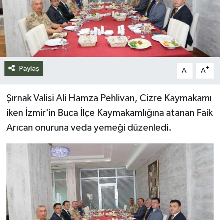
Siyaset
Spor
Teknoloji
Paylaş
-
+
A
A
Yazarlar
Şırnak Valisi Ali Hamza Pehlivan, Cizre Kaymakamı
iken İzmir'in Buca İlçe Kaymakamlığına atanan Faik
Arıcan onuruna veda yemeği düzenledi.