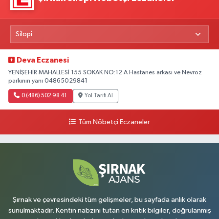
Deva Eczanesi
YENİŞEHİR MAHALLESİ 155 SOKAK NO:12 A Hastanes arkası ve Nevroz
parkının yanı 04865029841
0 (486) 502 98 41
Yol Tarifi Al
Tüm Nöbetçi Eczaneler
Şırnak ve çevresindeki tüm gelişmeler, bu sayfada anlık olarak
sunulmaktadır. Kentin nabzını tutan en kritik bilgiler, doğrulanmış