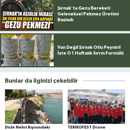
Şırnak'ta Gezu Bereketi
Geleneksel Pekmez Üretimi
Başladı
Van Değil Şırnak Otlu Peyniri!
İşte O 1 Haftalık Sırrın Formülü
Bunlar da ilginizi çekebilir
Dicle Nehri Kıyısındaki
TEKNOFEST Drone