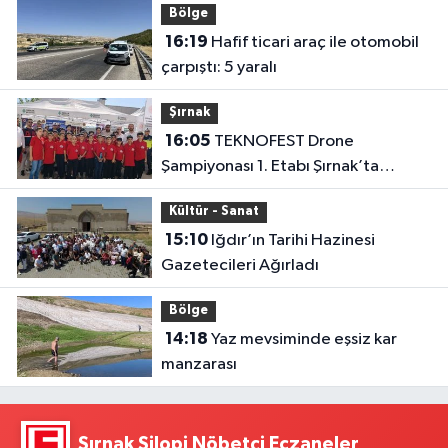
Bölge
16:19
Hafif ticari araç ile otomobil
çarpıştı: 5 yaralı
Şırnak
16:05
TEKNOFEST Drone
Şampiyonası 1. Etabı Şırnak’ta
Başladı
Kültür - Sanat
15:10
Iğdır’ın Tarihi Hazinesi
Gazetecileri Ağırladı
Bölge
14:18
Yaz mevsiminde eşsiz kar
manzarası
Şırnak Silopi Nöbetçi Eczaneler