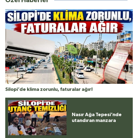
Özel Haberler
Silopi’de klima zorunlu, faturalar ağır!
Nasır Ağa Tepesi’nde
utandıran manzara