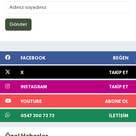
Gönder
FACEBOOK
BEĞEN
X
TAKIP ET
INSTAGRAM
TAKIP ET
YOUTUBE
ABONE OL
0547 300 73 73
İLETIŞIM