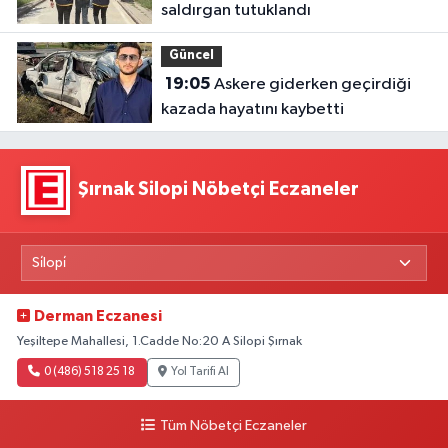
saldırgan tutuklandı
Güncel
19:05
Askere giderken geçirdiği
kazada hayatını kaybetti
Şırnak Silopi Nöbetçi Eczaneler
Derman Eczanesi
Yeşiltepe Mahallesi, 1.Cadde No:20 A Silopi Şırnak
0 (486) 518 25 18
Yol Tarifi Al
Tüm Nöbetçi Eczaneler