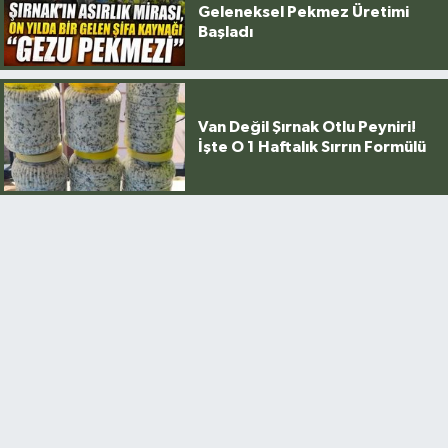
Geleneksel Pekmez Üretimi
Başladı
Van Değil Şırnak Otlu Peyniri!
İşte O 1 Haftalık Sırrın Formülü