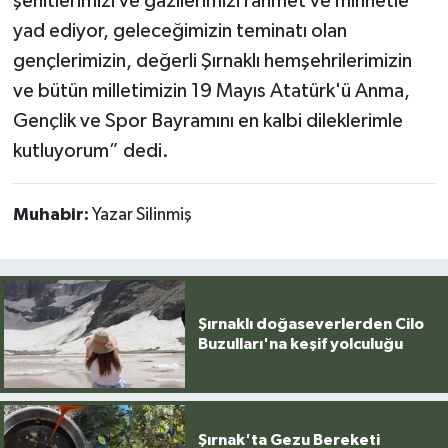
şehitlerimizi ve gazilerimizi rahmet ve minnetle
yad ediyor, geleceğimizin teminatı olan
gençlerimizin, değerli Şırnaklı hemşehrilerimizin
ve bütün milletimizin 19 Mayıs Atatürk'ü Anma,
Gençlik ve Spor Bayramını en kalbi dileklerimle
kutluyorum” dedi.
Muhabir:
Yazar Silinmiş
Şırnaklı doğaseverlerden Cilo
Buzulları'na keşif yolculuğu
Şırnak'ta Gezu Bereketi