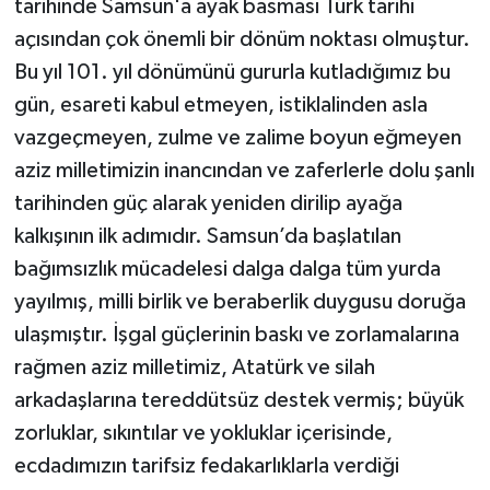
tarihinde Samsun'a ayak basması Türk tarihi
açısından çok önemli bir dönüm noktası olmuştur.
Bu yıl 101. yıl dönümünü gururla kutladığımız bu
gün, esareti kabul etmeyen, istiklalinden asla
vazgeçmeyen, zulme ve zalime boyun eğmeyen
aziz milletimizin inancından ve zaferlerle dolu şanlı
tarihinden güç alarak yeniden dirilip ayağa
kalkışının ilk adımıdır. Samsun’da başlatılan
bağımsızlık mücadelesi dalga dalga tüm yurda
yayılmış, milli birlik ve beraberlik duygusu doruğa
ulaşmıştır. İşgal güçlerinin baskı ve zorlamalarına
rağmen aziz milletimiz, Atatürk ve silah
arkadaşlarına tereddütsüz destek vermiş; büyük
zorluklar, sıkıntılar ve yokluklar içerisinde,
ecdadımızın tarifsiz fedakarlıklarla verdiği