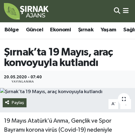
Bölge
Şırnak Nöbetçi Eczaneler
Bölge
Güncel
Ekonomi
Şırnak
Yaşam
Sağl
Güncel
Şırnak Hava Durumu
Şırnak’ta 19 Mayıs, araç
Ekonomi
Şirnak Namaz Vakitleri
konvoyuyla kutlandı
Şırnak
Şırnak Trafik Yoğunluk Haritası
20.05.2020 - 07:40
YAYINLANMA
Yaşam
Süper Lig Puan Durumu ve Fikstür
Sağlık
Tüm Manşetler
Paylaş
-
+
A
A
Eğitim
Son Dakika Haberleri
19 Mayıs Atatürk'ü Anma, Gençlik ve Spor
Bayramı korona virüs (Covid-19) nedeniyle
Kültür - Sanat
Haber Arşivi