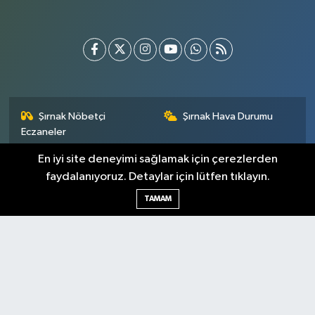
Şırnak Nöbetçi
Şırnak Hava Durumu
Eczaneler
En iyi site deneyimi sağlamak için çerezlerden
Şirnak Namaz Vakitleri
Şırnak Trafik Yoğunluk
Haritası
faydalanıyoruz. Detaylar için lütfen tıklayın.
TAMAM
Puan Durumu ve Fikstür
Tüm Manşetler
Son Dakika Haberleri
Haber Arşivi
Künye
Gizlilik Sözleşmesi
İletişim
Topluluk Kuralları
Yayın İlkeleri