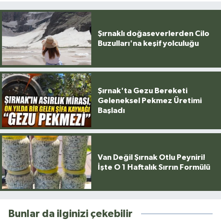
Şırnaklı doğaseverlerden Cilo
Buzulları'na keşif yolculuğu
Şırnak'ta Gezu Bereketi
Geleneksel Pekmez Üretimi
Başladı
Van Değil Şırnak Otlu Peyniri!
İşte O 1 Haftalık Sırrın Formülü
Bunlar da ilginizi çekebilir