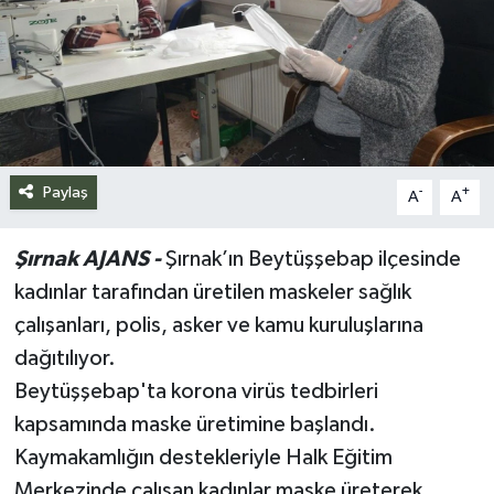
Siyaset
Spor
Teknoloji
Paylaş
-
+
A
A
Yazarlar
Şırnak AJANS -
Şırnak’ın Beytüşşebap ilçesinde
kadınlar tarafından üretilen maskeler sağlık
çalışanları, polis, asker ve kamu kuruluşlarına
dağıtılıyor.
Beytüşşebap'ta korona virüs tedbirleri
kapsamında maske üretimine başlandı.
Kaymakamlığın destekleriyle Halk Eğitim
Merkezinde çalışan kadınlar maske üreterek