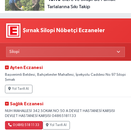
Tarlalarına Sıkı Takip
Şırnak Silopi Nöbetçi Eczaneler
Ayten Eczanesi
Başverimli Beldesi, Bahçelievler Mahallesi, İpekyolu Caddesi No:97 Silopi
Şırnak
Yol Tarifi Al
Sağlık Eczanesi
NUH MAHALLESİ 342.SOKAK NO:50 A DEVLET HASTANESİ KARŞISI
DEVLET HASTANESİ KARŞISI 04865181133
0 (486) 518 11 33
Yol Tarifi Al