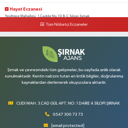
Hayat Eczanesi
Yeşiltepe Mahallesi, 1.Cadde No:10 B-C Silopi Şırnak
Tüm Nöbetçi Eczaneler
0 (486) 518 72 47
Yol Tarifi Al
Umut Eczanesi
Yenişehir Mahallesi, 8.Cadde No:53 A Silopi Şırnak
0 (486) 518 70 07
Yol Tarifi Al
Şırnak ve çevresindeki tüm gelişmeler, bu sayfada anlık olarak
sunulmaktadır. Kentin nabzını tutan en kritik bilgiler, doğrulanmış
kaynaklardan derlenerek okuyuculara aktarılır.
CUDİ MAH. 3.CAD GÜL APT. NO: 1 DAİRE 4 SİLOPİ ŞIRNAK
0547 300 73 73
[email protected]