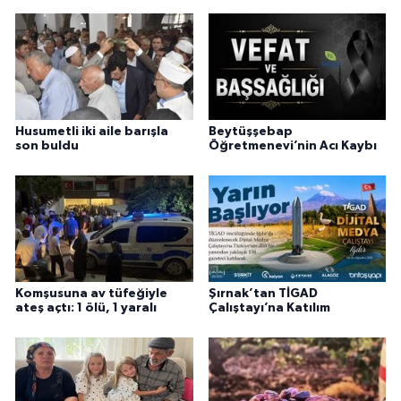
Husumetli iki aile barışla
Beytüşşebap
son buldu
Öğretmenevi’nin Acı Kaybı
Komşusuna av tüfeğiyle
Şırnak’tan TİGAD
ateş açtı: 1 ölü, 1 yaralı
Çalıştayı’na Katılım