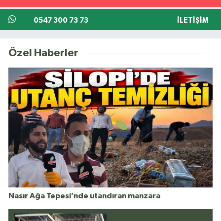
0547 300 73 73
İLETIŞIM
Özel Haberler
Nasır Ağa Tepesi’nde utandıran manzara