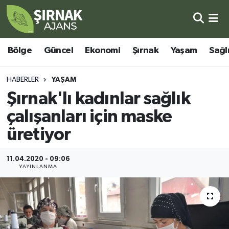
Bölge
Şırnak Nöbetçi Eczaneler
Bölge
Güncel
Ekonomi
Şırnak
Yaşam
Sağl
Güncel
Şırnak Hava Durumu
HABERLER
YAŞAM
Ekonomi
Şirnak Namaz Vakitleri
Şırnak'lı kadınlar sağlık
çalışanları için maske
Şırnak
Şırnak Trafik Yoğunluk Haritası
üretiyor
Yaşam
Süper Lig Puan Durumu ve Fikstür
11.04.2020 - 09:06
YAYINLANMA
Sağlık
Tüm Manşetler
Eğitim
Son Dakika Haberleri
Kültür - Sanat
Haber Arşivi