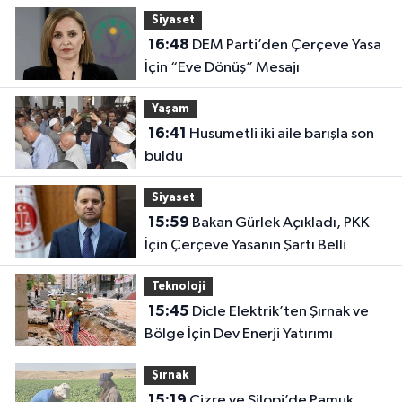
Siyaset
16:48
DEM Parti’den Çerçeve Yasa
İçin “Eve Dönüş” Mesajı
Yaşam
16:41
Husumetli iki aile barışla son
buldu
Siyaset
15:59
Bakan Gürlek Açıkladı, PKK
İçin Çerçeve Yasanın Şartı Belli
Teknoloji
15:45
Dicle Elektrik’ten Şırnak ve
Bölge İçin Dev Enerji Yatırımı
Şırnak
15:19
Cizre ve Silopi’de Pamuk