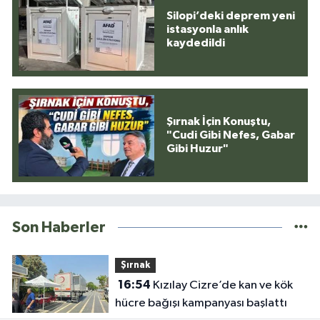
Silopi’deki deprem yeni
istasyonla anlık
kaydedildi
Şırnak İçin Konuştu,
"Cudi Gibi Nefes, Gabar
Gibi Huzur"
Son Haberler
Şırnak
16:54
Kızılay Cizre’de kan ve kök
hücre bağışı kampanyası başlattı