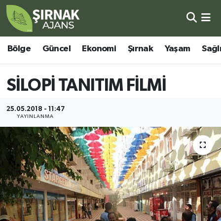
Bölge
Şırnak Nöbetçi Eczaneler
Bölge
Güncel
Ekonomi
Şırnak
Yaşam
Sağl
Güncel
Şırnak Hava Durumu
SİLOPİ TANITIM FİLMİ
Ekonomi
Şirnak Namaz Vakitleri
25.05.2018 - 11:47
Şırnak
Şırnak Trafik Yoğunluk Haritası
YAYINLANMA
Yaşam
Süper Lig Puan Durumu ve Fikstür
Sağlık
Tüm Manşetler
Eğitim
Son Dakika Haberleri
Kültür - Sanat
Haber Arşivi