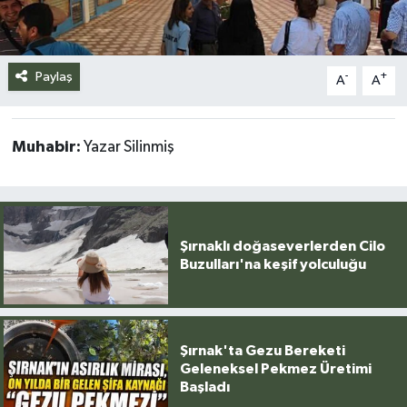
Siyaset
Paylaş
Spor
-
+
A
A
Teknoloji
Muhabir:
Yazar Silinmiş
Yazarlar
Şırnaklı doğaseverlerden Cilo
Buzulları'na keşif yolculuğu
Şırnak'ta Gezu Bereketi
Geleneksel Pekmez Üretimi
Başladı