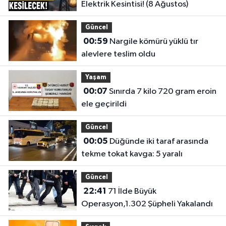
Elektrik Kesintisi! (8 Ağustos)
Güncel
00:59
Nargile kömürü yüklü tır
alevlere teslim oldu
Yaşam
00:07
Sınırda 7 kilo 720 gram eroin
ele geçirildi
Güncel
00:05
Düğünde iki taraf arasında
tekme tokat kavga: 5 yaralı
Güncel
22:41
71 İlde Büyük
Operasyon,1.302 Şüpheli Yakalandı