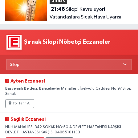
Şırnak
21:48
Silopi Kavruluyor!
Vatandaşlara Sıcak Hava Uyarısı
Şırnak Silopi Nöbetçi Eczaneler
Ayten Eczanesi
Başverimli Beldesi, Bahçelievler Mahallesi, İpekyolu Caddesi No:97 Silopi
Şırnak
Yol Tarifi Al
Sağlık Eczanesi
NUH MAHALLESİ 342.SOKAK NO:50 A DEVLET HASTANESİ KARŞISI
DEVLET HASTANESİ KARŞISI 04865181133