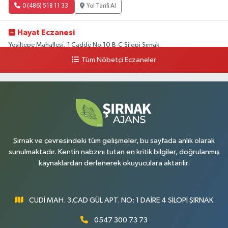
0 (486) 518 11 33
Yol Tarifi Al
Hayat Eczanesi
Yeşiltepe Mahallesi, 1.Cadde No:10 B-C Silopi Şırnak
Tüm Nöbetçi Eczaneler
0 (486) 518 72 47
Yol Tarifi Al
Umut Eczanesi
Yenişehir Mahallesi, 8.Cadde No:53 A Silopi Şırnak
0 (486) 518 70 07
Yol Tarifi Al
Şırnak ve çevresindeki tüm gelişmeler, bu sayfada anlık olarak
sunulmaktadır. Kentin nabzını tutan en kritik bilgiler, doğrulanmış
kaynaklardan derlenerek okuyuculara aktarılır.
CUDİ MAH. 3.CAD GÜL APT. NO: 1 DAİRE 4 SİLOPİ ŞIRNAK
0547 300 73 73