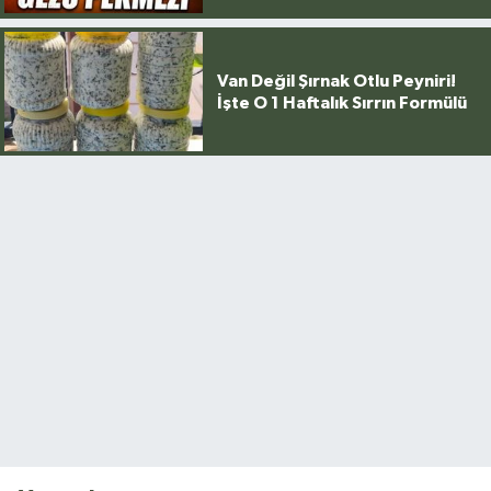
Van Değil Şırnak Otlu Peyniri!
İşte O 1 Haftalık Sırrın Formülü