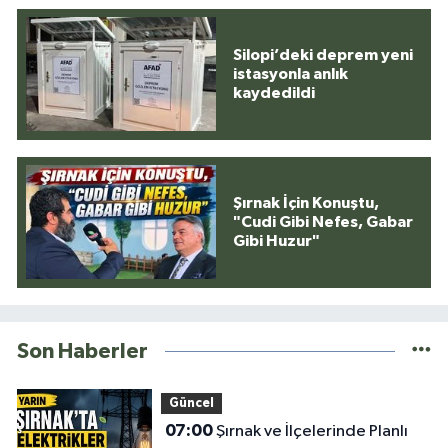
Silopi’deki deprem yeni
istasyonla anlık
kaydedildi
Şırnak İçin Konuştu,
"Cudi Gibi Nefes, Gabar
Gibi Huzur"
Son Haberler
Güncel
07:00
Şırnak ve İlçelerinde Planlı