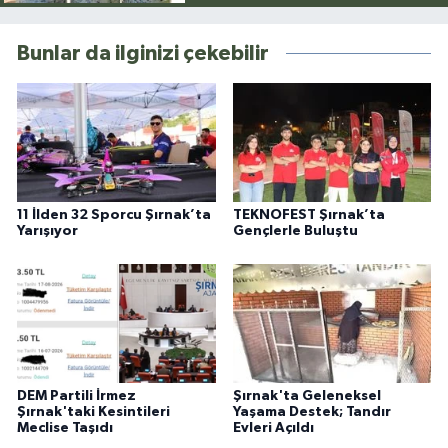
Bunlar da ilginizi çekebilir
11 İlden 32 Sporcu Şırnak’ta
TEKNOFEST Şırnak’ta
Yarışıyor
Gençlerle Buluştu
DEM Partili İrmez
Şırnak'ta Geleneksel
Şırnak'taki Kesintileri
Yaşama Destek; Tandır
Meclise Taşıdı
Evleri Açıldı