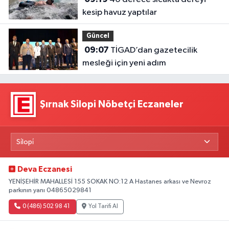
kesip havuz yaptılar
Güncel
09:07
TİGAD’dan gazetecilik
mesleği için yeni adım
Şırnak Silopi Nöbetçi Eczaneler
Deva Eczanesi
YENİŞEHİR MAHALLESİ 155 SOKAK NO:12 A Hastanes arkası ve Nevroz
parkının yanı 04865029841
0 (486) 502 98 41
Yol Tarifi Al