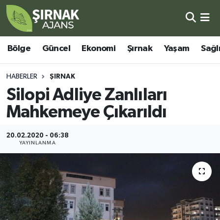
Bölge
Şırnak Nöbetçi Eczaneler
Bölge
Güncel
Ekonomi
Şırnak
Yaşam
Sağl
Güncel
Şırnak Hava Durumu
HABERLER
ŞIRNAK
Ekonomi
Şirnak Namaz Vakitleri
Silopi Adliye Zanlıları
Mahkemeye Çıkarıldı
Şırnak
Şırnak Trafik Yoğunluk Haritası
20.02.2020 - 06:38
Yaşam
Süper Lig Puan Durumu ve Fikstür
YAYINLANMA
Sağlık
Tüm Manşetler
Eğitim
Son Dakika Haberleri
Kültür - Sanat
Haber Arşivi