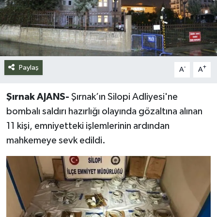
Siyaset
Spor
Teknoloji
Paylaş
-
+
A
A
Yazarlar
Şırnak AJANS-
Şırnak’ın Silopi Adliyesi'ne
bombalı saldırı hazırlığı olayında gözaltına alınan
11 kişi, emniyetteki işlemlerinin ardından
mahkemeye sevk edildi.