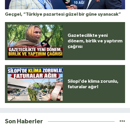
Geçgel, “Türkiye pazartesi güzel bir güne uyanacak”
Gazetecilikte yeni
dönem, birlik ve yaptırım
çağrısı
Silopi’de klima zorunlu,
faturalar ağır!
Son Haberler