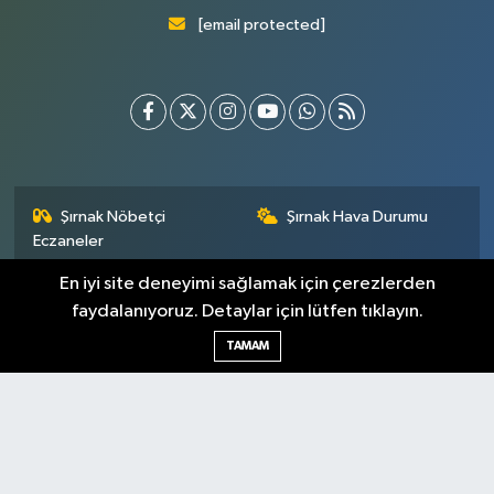
[email protected]
Şırnak Nöbetçi
Şırnak Hava Durumu
Eczaneler
En iyi site deneyimi sağlamak için çerezlerden
Şirnak Namaz Vakitleri
Şırnak Trafik Yoğunluk
Haritası
faydalanıyoruz. Detaylar için lütfen tıklayın.
TAMAM
Puan Durumu ve Fikstür
Tüm Manşetler
Son Dakika Haberleri
Haber Arşivi
Künye
Gizlilik Sözleşmesi
İletişim
Topluluk Kuralları