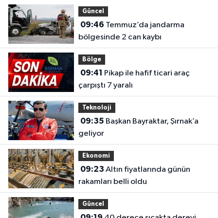
Güncel
09:46
Temmuz’da jandarma
bölgesinde 2 can kaybı
Bölge
09:41
Pikap ile hafif ticari araç
çarpıştı 7 yaralı
Teknoloji
09:35
Başkan Bayraktar, Şırnak’a
geliyor
Ekonomi
09:23
Altın fiyatlarında günün
rakamları belli oldu
Güncel
09:19
40 derece sıcakta dereyi