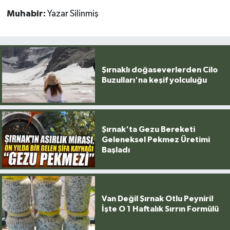
Muhabir:
Yazar Silinmiş
Şırnaklı doğaseverlerden Cilo
Buzulları'na keşif yolculuğu
Şırnak'ta Gezu Bereketi
Geleneksel Pekmez Üretimi
Başladı
Van Değil Şırnak Otlu Peyniri!
İşte O 1 Haftalık Sırrın Formülü