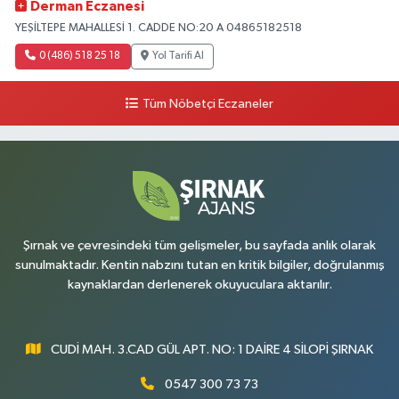
Derman Eczanesi
YEŞİLTEPE MAHALLESİ 1. CADDE NO:20 A 04865182518
0 (486) 518 25 18
Yol Tarifi Al
Tüm Nöbetçi Eczaneler
Şırnak ve çevresindeki tüm gelişmeler, bu sayfada anlık olarak
sunulmaktadır. Kentin nabzını tutan en kritik bilgiler, doğrulanmış
kaynaklardan derlenerek okuyuculara aktarılır.
CUDİ MAH. 3.CAD GÜL APT. NO: 1 DAİRE 4 SİLOPİ ŞIRNAK
0547 300 73 73