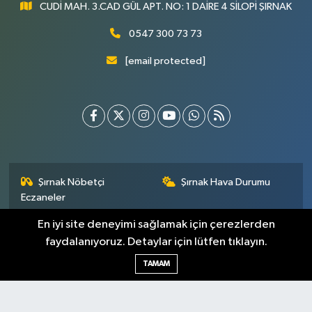
CUDİ MAH. 3.CAD GÜL APT. NO: 1 DAİRE 4 SİLOPİ ŞIRNAK
0547 300 73 73
[email protected]
Şırnak Nöbetçi
Şırnak Hava Durumu
Eczaneler
En iyi site deneyimi sağlamak için çerezlerden
Şirnak Namaz Vakitleri
Şırnak Trafik Yoğunluk
Haritası
faydalanıyoruz. Detaylar için lütfen tıklayın.
TAMAM
Puan Durumu ve Fikstür
Tüm Manşetler
Son Dakika Haberleri
Haber Arşivi