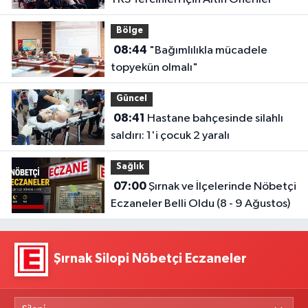
Bölge
08:44
"Bağımlılıkla mücadele
topyekün olmalı"
Güncel
08:41
Hastane bahçesinde silahlı
saldırı: 1'i çocuk 2 yaralı
Sağlık
07:00
Şırnak ve İlçelerinde Nöbetçi
Eczaneler Belli Oldu (8 - 9 Ağustos)
Şırnak Silopi Nöbetçi Eczaneler