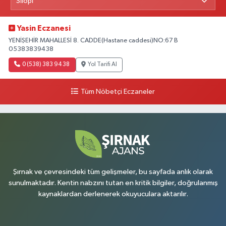
Yasin Eczanesi
YENİŞEHİR MAHALLESİ 8. CADDE(Hastane caddesi)NO:67 B
05383839438
0 (538) 383 94 38
Yol Tarifi Al
Tüm Nöbetçi Eczaneler
Şırnak ve çevresindeki tüm gelişmeler, bu sayfada anlık olarak
sunulmaktadır. Kentin nabzını tutan en kritik bilgiler, doğrulanmış
kaynaklardan derlenerek okuyuculara aktarılır.