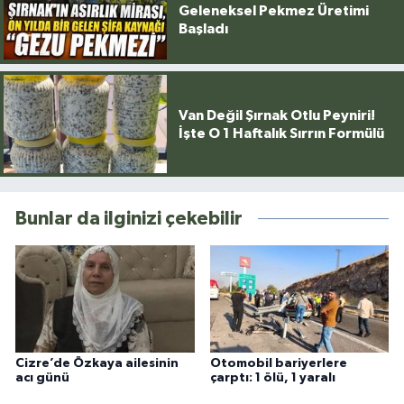
Geleneksel Pekmez Üretimi
Başladı
Van Değil Şırnak Otlu Peyniri!
İşte O 1 Haftalık Sırrın Formülü
Bunlar da ilginizi çekebilir
Cizre’de Özkaya ailesinin
Otomobil bariyerlere
acı günü
çarptı: 1 ölü, 1 yaralı