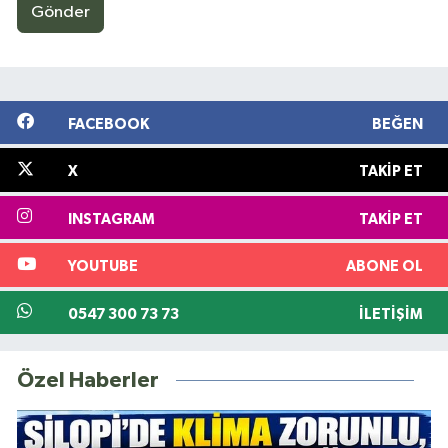
Gönder
FACEBOOK
BEĞEN
X
TAKIP ET
INSTAGRAM
TAKIP ET
YOUTUBE
ABONE OL
0547 300 73 73
İLETIŞIM
Özel Haberler