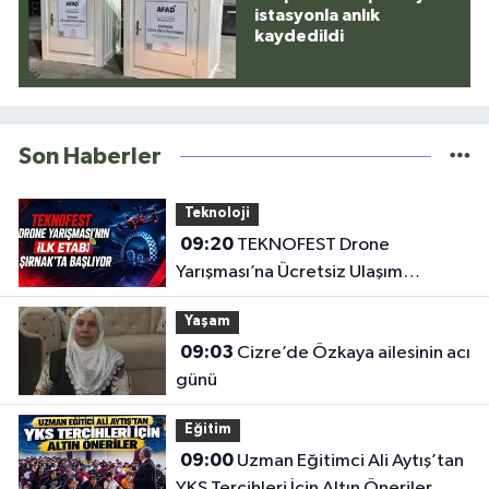
istasyonla anlık
kaydedildi
Son Haberler
Teknoloji
09:20
TEKNOFEST Drone
Yarışması’na Ücretsiz Ulaşım
Desteği
Yaşam
09:03
Cizre’de Özkaya ailesinin acı
günü
Eğitim
09:00
Uzman Eğitimci Ali Aytış’tan
YKS Tercihleri İçin Altın Öneriler