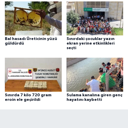
Bal hasadı Üreticinin yüzü
Sınırdaki çocuklar yazın
güldürdü
ekran yerine etkinlikleri
seçti
Sınırda 7 kilo 720 gram
Sulama kanalına giren genç
eroin ele geçirildi
hayatını kaybetti