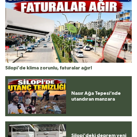
Silopi’de klima zorunlu, faturalar ağır!
Nasır Ağa Tepesi’nde
utandıran manzara
Silopi’deki deprem yeni