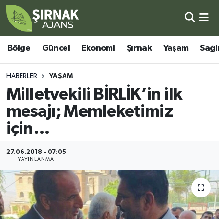
Bölge
Şırnak Nöbetçi Eczaneler
Bölge
Güncel
Ekonomi
Şırnak
Yaşam
Sağl
Güncel
Şırnak Hava Durumu
HABERLER
YAŞAM
Ekonomi
Şirnak Namaz Vakitleri
Milletvekili BİRLİK’in ilk
mesajı; Memleketimiz
Şırnak
Şırnak Trafik Yoğunluk Haritası
için…
Yaşam
Süper Lig Puan Durumu ve Fikstür
27.06.2018 - 07:05
YAYINLANMA
Sağlık
Tüm Manşetler
Eğitim
Son Dakika Haberleri
Kültür - Sanat
Haber Arşivi