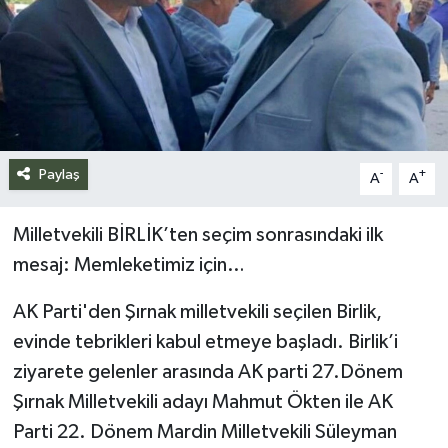
Siyaset
Spor
Teknoloji
Paylaş
-
+
A
A
Yazarlar
Milletvekili BİRLİK’ten seçim sonrasındaki ilk
mesaj: Memleketimiz için…
AK Parti'den Şırnak milletvekili seçilen Birlik,
evinde tebrikleri kabul etmeye başladı. Birlik’i
ziyarete gelenler arasında AK parti 27.Dönem
Şırnak Milletvekili adayı Mahmut Ökten ile AK
Parti 22. Dönem Mardin Milletvekili Süleyman