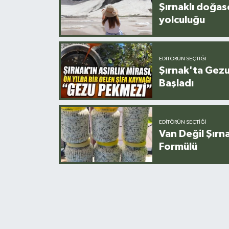
Şırnaklı doğas
yolculuğu
EDITÖRÜN SEÇTIĞI
Şırnak'ta Gez
Başladı
EDITÖRÜN SEÇTIĞI
Van Değil Şırna
Formülü