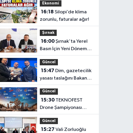
Ekonomi
16:18
Silopi’de klima
zorunlu, faturalar ağır!
Şırnak
16:00
Şırnak'ta Yerel
Basın İçin Yeni Dönem
Başlıyor
Güncel
15:47
Dim, gazetecilik
yasası taslağını Bakan
Gürlek'e sundu
Güncel
15:30
TEKNOFEST
Drone Şampiyonası
Şırnak’ta başlayacak
Güncel
15:27
Vali Zorluoğlu