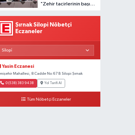
"Zehir tacirlerinin başını
ezeceğiz"
Şırnak Silopi Nöbetçi
Eczaneler
Yasin Eczanesi
enişehir Mahallesi, 8.Cadde No:67 B Silopi Şırnak
0 (538) 383 94 38
Yol Tarifi Al
Tüm Nöbetçi Eczaneler