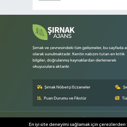
Şırnak ve çevresindeki tüm gelişmeler, bu sayfada a
olarak sunulmaktadır. Kentin nabzını tutan en kritik
bilgiler, doğrulanmış kaynaklardan derlenerek
okuyuculara aktarılır.
Şırnak Nöbetçi Eczaneler
Şı
Puan Durumu ve Fikstür
Tü
Künye
Gizlilik Sözleşmesi
İletişim
Topluluk Kurall
En iyi site deneyimi sağlamak için çerezlerden f