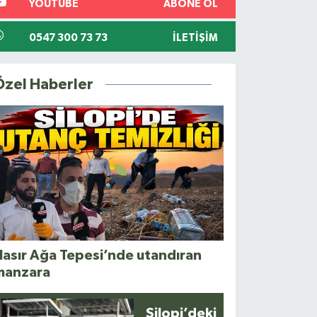
YOUTUBE
ABONE OL
0547 300 73 73
İLETIŞIM
Özel Haberler
asır Ağa Tepesi’nde utandıran
manzara
Silopi’deki