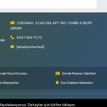
CUDİ MAH. 3.CAD GÜL APT. NO: 1 DAİRE 4 SİLOPİ
ŞIRNAK
0547 300 73 73
nlık
[email protected]
rnak Hava Durumu
Şirnak Namaz Vakitleri
m Manşetler
Son Dakika Haberleri
arı
Yayın İlkeleri
aydalanıyoruz. Detaylar için lütfen tıklayın.