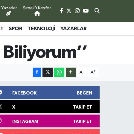
Yazarlar
Şırnak'ı Keşfet
ET
SPOR
TEKNOLOJI
YAZARLAR
 Biliyorum’’
-
+
A
A
FACEBOOK
BEĞEN
X
TAKIP ET
INSTAGRAM
TAKIP ET