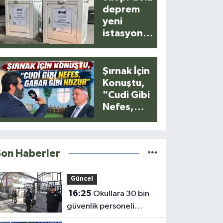
deprem
yeni
istasyonla
anlık
kaydedildi
Şırnak İçin
Konuştu,
"Cudi Gibi
Nefes,
Gabar Gibi
Huzur"
Son Haberler
Güncel
16:25
Okullara 30 bin
güvenlik personeli
alınacak