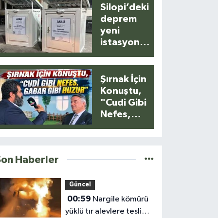
Silopi’deki
deprem
yeni
istasyonla
anlık
kaydedildi
Şırnak İçin
Konuştu,
"Cudi Gibi
Nefes,
Gabar Gibi
Huzur"
Son Haberler
Güncel
00:59
Nargile kömürü
yüklü tır alevlere teslim