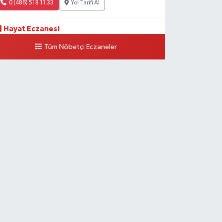
0 (486) 518 11 33
Yol Tarifi Al
Hayat Eczanesi
eşiltepe Mahallesi, 1.Cadde No:10 B-C Silopi Şırnak
Tüm Nöbetçi Eczaneler
0 (486) 518 72 47
Yol Tarifi Al
Umut Eczanesi
enişehir Mahallesi, 8.Cadde No:53 A Silopi Şırnak
0 (486) 518 70 07
Yol Tarifi Al