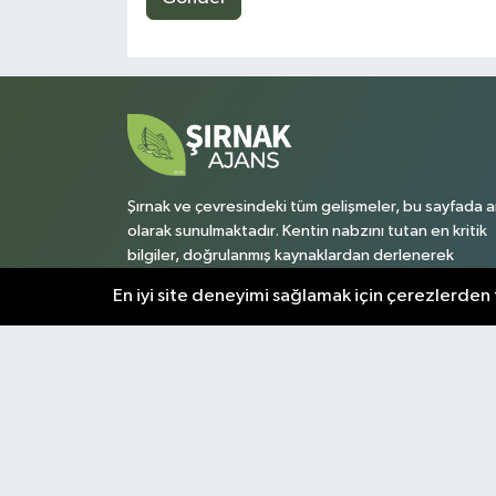
Şırnak ve çevresindeki tüm gelişmeler, bu sayfada a
olarak sunulmaktadır. Kentin nabzını tutan en kritik
bilgiler, doğrulanmış kaynaklardan derlenerek
okuyuculara aktarılır.
En iyi site deneyimi sağlamak için çerezlerden f
Şırnak Nöbetçi Eczaneler
Şı
Puan Durumu ve Fikstür
Tü
Künye
Gizlilik Sözleşmesi
İletişim
Topluluk Kurall