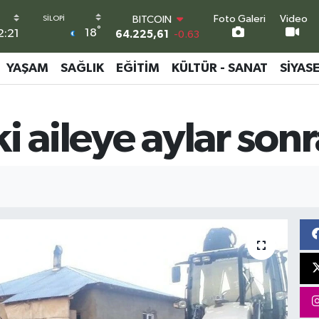
BITCOIN
Foto Galeri
Video
64.225,61
-0.63
°
18
2:21
DOLAR
47,6704
0
YAŞAM
SAĞLIK
EĞITIM
KÜLTÜR - SANAT
SIYAS
EURO
55,0406
-0.08
STERLİN
64,2143
0
ki aileye aylar sonr
GRAM ALTIN
6510.40
0.45
BİST100
13.799
70