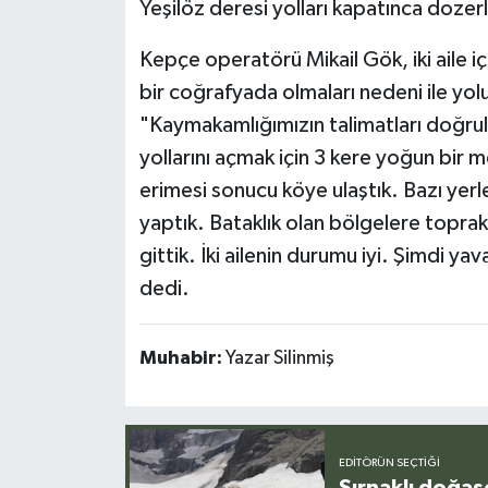
Yeşilöz deresi yolları kapatınca dozerle
Kepçe operatörü Mikail Gök, iki aile içi
bir coğrafyada olmaları nedeni ile yolu
"Kaymakamlığımızın talimatları doğrult
yollarını açmak için 3 kere yoğun bir m
erimesi sonucu köye ulaştık. Bazı yerler
yaptık. Bataklık olan bölgelere toprak 
gittik. İki ailenin durumu iyi. Şimdi y
dedi.
Muhabir:
Yazar Silinmiş
EDITÖRÜN SEÇTIĞI
Şırnaklı doğas