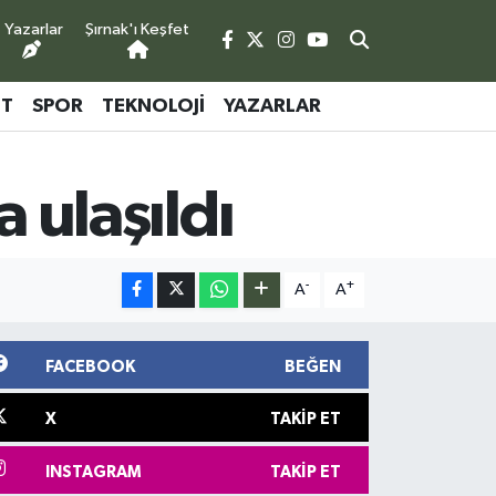
Yazarlar
Şırnak'ı Keşfet
ET
SPOR
TEKNOLOJI
YAZARLAR
a ulaşıldı
-
+
A
A
FACEBOOK
BEĞEN
X
TAKIP ET
INSTAGRAM
TAKIP ET