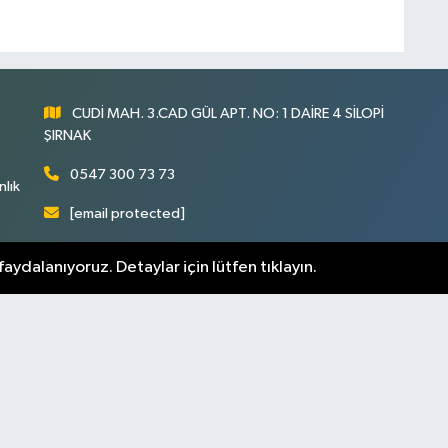
CUDİ MAH. 3.CAD GÜL APT. NO: 1 DAİRE 4 SİLOPİ
ŞIRNAK
0547 300 73 73
nlık
[email protected]
aydalanıyoruz. Detaylar için lütfen tıklayın.
rnak Hava Durumu
Şirnak Namaz Vakitleri
m Manşetler
Son Dakika Haberleri
arı
Yayın İlkeleri