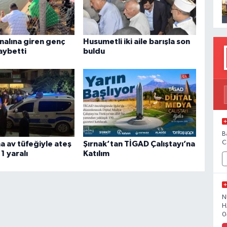
nalına giren genç
Husumetli iki aile barışla son
aybetti
buldu
B
C
 av tüfeğiyle ateş
Şırnak’tan TİGAD Çalıştayı’na
 1 yaralı
Katılım
N
H
0