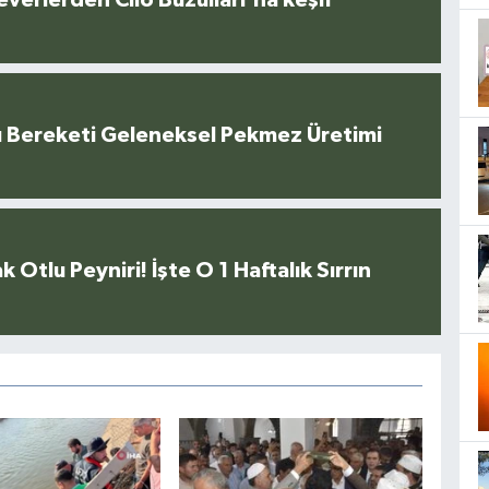
u Bereketi Geleneksel Pekmez Üretimi
k Otlu Peyniri! İşte O 1 Haftalık Sırrın