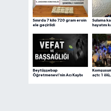
Sınırda 7 kilo 720 gram eroin
Sulama ka
ele geçirildi
hayatını k
Beytüşşebap
Komşusuna
Öğretmenevi’nin Acı Kaybı
açtı: 1 ölü,