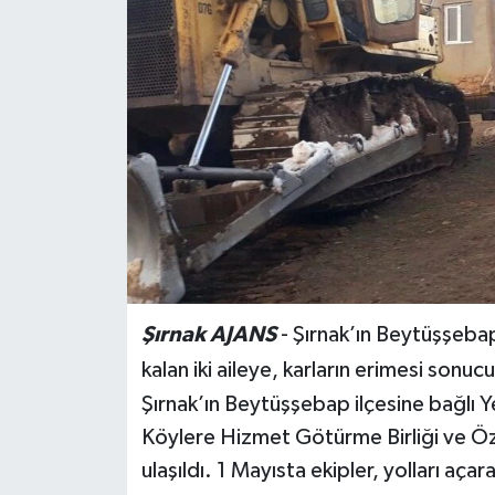
Siyaset
Spor
Teknoloji
Yazarlar
Şırnak AJANS
- Şırnak’ın Beytüşşebap
kalan iki aileye, karların erimesi sonucu
Şırnak’ın Beytüşşebap ilçesine bağlı Ye
Köylere Hizmet Götürme Birliği ve Öze
ulaşıldı. 1 Mayısta ekipler, yolları açar