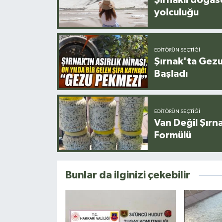
yolculuğu
EDITÖRÜN SEÇTIĞI
Şırnak'ta Gez
Başladı
EDITÖRÜN SEÇTIĞI
Van Değil Şırna
Formülü
Bunlar da ilginizi çekebilir