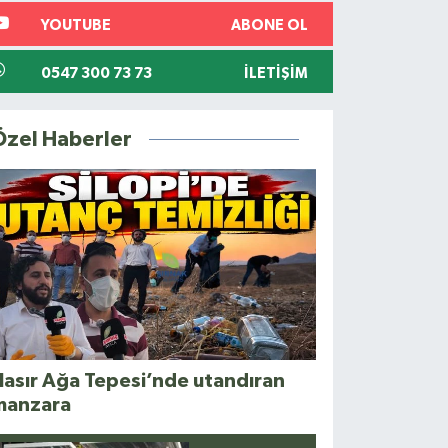
YOUTUBE
ABONE OL
0547 300 73 73
İLETIŞIM
Özel Haberler
asır Ağa Tepesi’nde utandıran
manzara