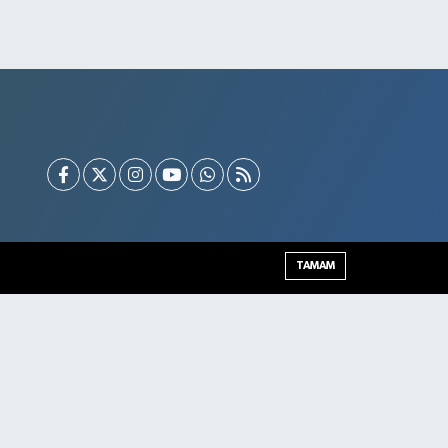
TAMAM
Şırnak Trafik Yoğunluk Haritası
Haber Arşivi
Haber Yazılımı:
TE Bilişim