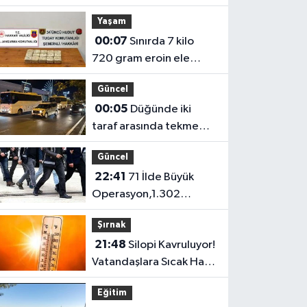
oldu
Yaşam
00:07
Sınırda 7 kilo
720 gram eroin ele
geçirildi
Güncel
00:05
Düğünde iki
taraf arasında tekme
tokat kavga: 5 yaralı
Güncel
22:41
71 İlde Büyük
Operasyon,1.302
Şüpheli Yakalandı
Şırnak
21:48
Silopi Kavruluyor!
Vatandaşlara Sıcak Hava
Uyarısı
Eğitim