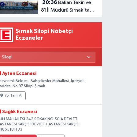
20:36
Bakan Tekin ve
81 İl Müdürü Şırnak’ta
Toplanıyor
Şırnak Silopi Nöbetçi
Eczaneler
Ayten Eczanesi
aşverimli Beldesi, Bahçelievler Mahallesi, İpekyolu
addesi No:97 Silopi Şırnak
Yol Tarifi Al
Sağlık Eczanesi
UH MAHALLESİ 342.SOKAK NO:50 A DEVLET
ASTANESİ KARŞISI DEVLET HASTANESİ KARŞISI
4865181133