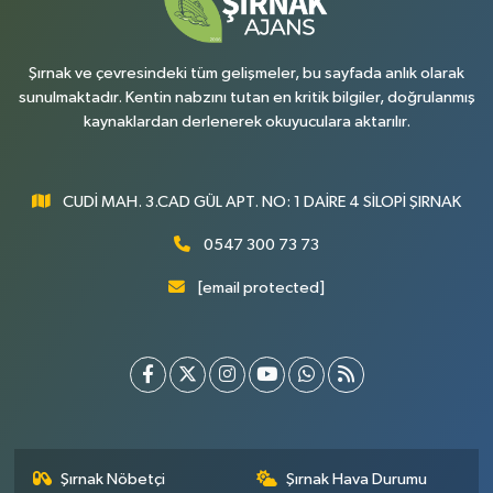
Şırnak ve çevresindeki tüm gelişmeler, bu sayfada anlık olarak
sunulmaktadır. Kentin nabzını tutan en kritik bilgiler, doğrulanmış
kaynaklardan derlenerek okuyuculara aktarılır.
CUDİ MAH. 3.CAD GÜL APT. NO: 1 DAİRE 4 SİLOPİ ŞIRNAK
0547 300 73 73
[email protected]
Şırnak Nöbetçi
Şırnak Hava Durumu