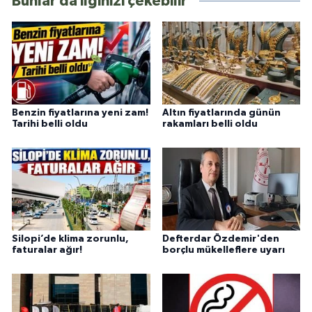
Bunlar da ilginizi çekebilir
Benzin fiyatlarına yeni zam!
Altın fiyatlarında günün
Tarihi belli oldu
rakamları belli oldu
Silopi’de klima zorunlu,
Defterdar Özdemir'den
faturalar ağır!
borçlu mükelleflere uyarı