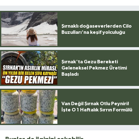
Şırnaklı doğaseverlerden Cilo
Buzulları'na keşif yolculuğu
Şırnak'ta Gezu Bereketi
Geleneksel Pekmez Üretimi
Başladı
Van Değil Şırnak Otlu Peyniri!
İşte O 1 Haftalık Sırrın Formülü