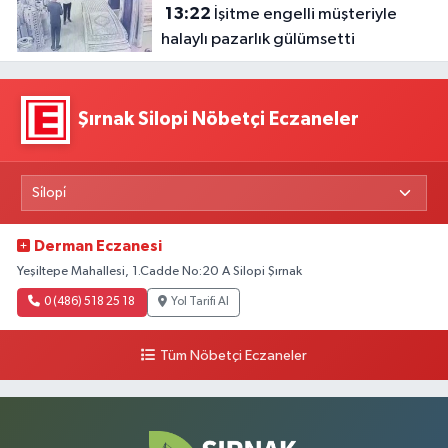
13:22
İşitme engelli müşteriyle
halaylı pazarlık gülümsetti
Şırnak Silopi Nöbetçi Eczaneler
Derman Eczanesi
Yeşiltepe Mahallesi, 1.Cadde No:20 A Silopi Şırnak
0 (486) 518 25 18
Yol Tarifi Al
Tüm Nöbetçi Eczaneler