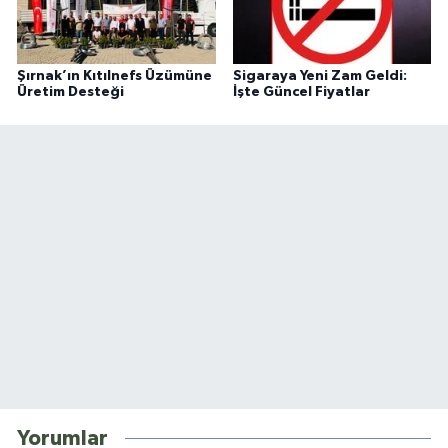
Şırnak’ın Kıtılnefs Üzümüne
Sigaraya Yeni Zam Geldi:
Üretim Desteği
İşte Güncel Fiyatlar
Yorumlar