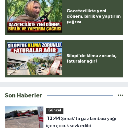
Gazetecilikte yeni
dönem, birlik ve yaptırım
çağrısı
Silopi’de klima zorunlu,
faturalar ağır!
Son Haberler
Güncel
13:44
Şırnak’ta gaz lambası yağı
içen çocuk sevk edildi