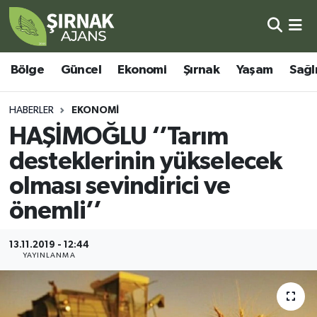
Bölge
Şırnak Nöbetçi Eczaneler
Bölge
Güncel
Ekonomi
Şırnak
Yaşam
Sağl
Güncel
Şırnak Hava Durumu
HABERLER
EKONOMI
Ekonomi
Şirnak Namaz Vakitleri
HAŞİMOĞLU ‘’Tarım
desteklerinin yükselecek
Şırnak
Şırnak Trafik Yoğunluk Haritası
olması sevindirici ve
Yaşam
Süper Lig Puan Durumu ve Fikstür
önemli’’
Sağlık
Tüm Manşetler
13.11.2019 - 12:44
YAYINLANMA
Eğitim
Son Dakika Haberleri
Kültür - Sanat
Haber Arşivi