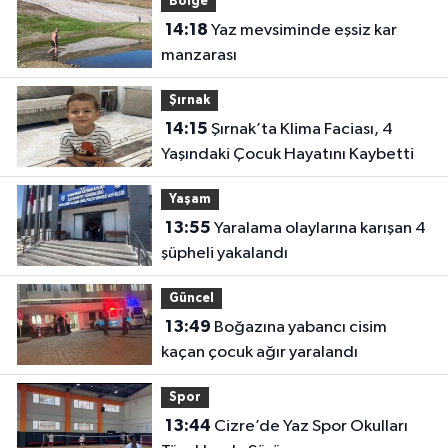
Bölge
14:18
Yaz mevsiminde eşsiz kar
manzarası
Şırnak
14:15
Şırnak’ta Klima Faciası, 4
Yaşındaki Çocuk Hayatını Kaybetti
Yaşam
13:55
Yaralama olaylarına karışan 4
şüpheli yakalandı
Güncel
13:49
Boğazına yabancı cisim
kaçan çocuk ağır yaralandı
Spor
13:44
Cizre’de Yaz Spor Okulları