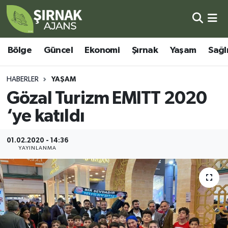
Bölge
Şırnak Nöbetçi Eczaneler
Bölge
Güncel
Ekonomi
Şırnak
Yaşam
Sağl
Güncel
Şırnak Hava Durumu
HABERLER
YAŞAM
Ekonomi
Şirnak Namaz Vakitleri
Gözal Turizm EMITT 2020
‘ye katıldı
Şırnak
Şırnak Trafik Yoğunluk Haritası
01.02.2020 - 14:36
Yaşam
Süper Lig Puan Durumu ve Fikstür
YAYINLANMA
Sağlık
Tüm Manşetler
Eğitim
Son Dakika Haberleri
Kültür - Sanat
Haber Arşivi