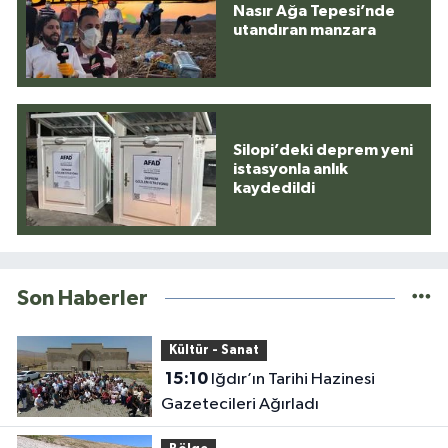
Nasır Ağa Tepesi’nde
utandıran manzara
Silopi’deki deprem yeni
istasyonla anlık
kaydedildi
Son Haberler
Kültür - Sanat
15:10
Iğdır’ın Tarihi Hazinesi
Gazetecileri Ağırladı