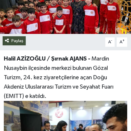
Siyaset
Spor
Teknoloji
Paylaş
-
+
A
A
Yazarlar
Halil AZİZOĞLU / Şırnak AJANS -
Mardin
Nusaybin ilçesinde merkezi bulunan Gözal
Turizm, 24. kez ziyaretçilerine açan Doğu
Akdeniz Uluslararası Turizm ve Seyahat Fuarı
(EMITT) e katıldı.