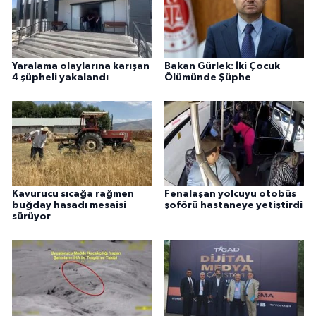
Yaralama olaylarına karışan
Bakan Gürlek: İki Çocuk
4 şüpheli yakalandı
Ölümünde Şüphe
Kavurucu sıcağa rağmen
Fenalaşan yolcuyu otobüs
buğday hasadı mesaisi
şoförü hastaneye yetiştirdi
sürüyor