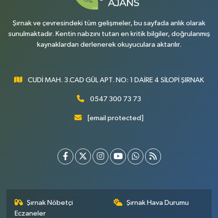
Şırnak ve çevresindeki tüm gelişmeler, bu sayfada anlık olarak
sunulmaktadır. Kentin nabzını tutan en kritik bilgiler, doğrulanmış
kaynaklardan derlenerek okuyuculara aktarılır.
CUDİ MAH. 3.CAD GÜL APT. NO: 1 DAİRE 4 SİLOPİ ŞIRNAK
0547 300 73 73
[email protected]
Şırnak Nöbetçi
Şırnak Hava Durumu
Eczaneler