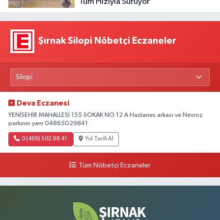
Tüm Hızıyla Sürüyor
Şırnak Silopi Nöbetçi Eczaneler
Deva Eczanesi
YENİŞEHİR MAHALLESİ 155 SOKAK NO:12 A Hastanes arkası ve Nevroz
parkının yanı 04865029841
0 (486) 502 98 41
Yol Tarifi Al
Tüm Nöbetçi Eczaneler