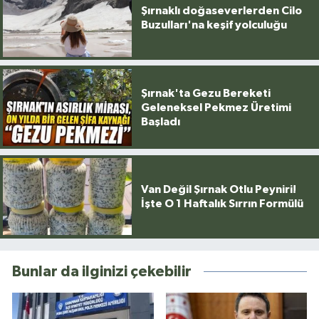
Şırnaklı doğaseverlerden Cilo
Buzulları'na keşif yolculuğu
Şırnak'ta Gezu Bereketi
Geleneksel Pekmez Üretimi
Başladı
Van Değil Şırnak Otlu Peyniri!
İşte O 1 Haftalık Sırrın Formülü
Bunlar da ilginizi çekebilir