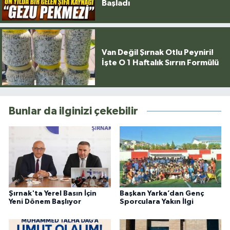
Başladı
Van Değil Şırnak Otlu Peyniri!
İşte O 1 Haftalık Sırrın Formülü
Bunlar da ilginizi çekebilir
Şırnak'ta Yerel Basın İçin
Başkan Yarka’dan Genç
Yeni Dönem Başlıyor
Sporculara Yakın İlgi