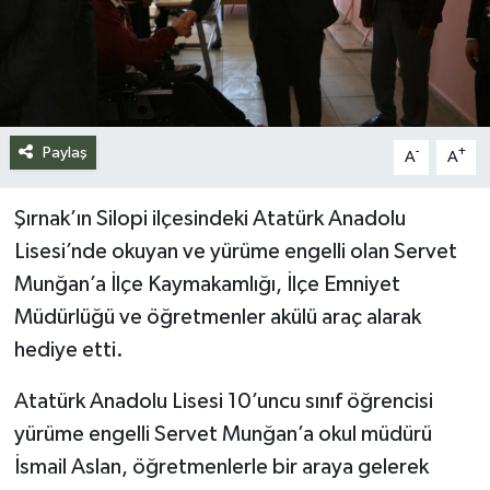
Siyaset
Spor
Teknoloji
Paylaş
-
+
A
A
Yazarlar
Şırnak’ın Silopi ilçesindeki Atatürk Anadolu
Lisesi’nde okuyan ve yürüme engelli olan Servet
Munğan’a İlçe Kaymakamlığı, İlçe Emniyet
Müdürlüğü ve öğretmenler akülü araç alarak
hediye etti.
Atatürk Anadolu Lisesi 10’uncu sınıf öğrencisi
yürüme engelli Servet Munğan’a okul müdürü
İsmail Aslan, öğretmenlerle bir araya gelerek