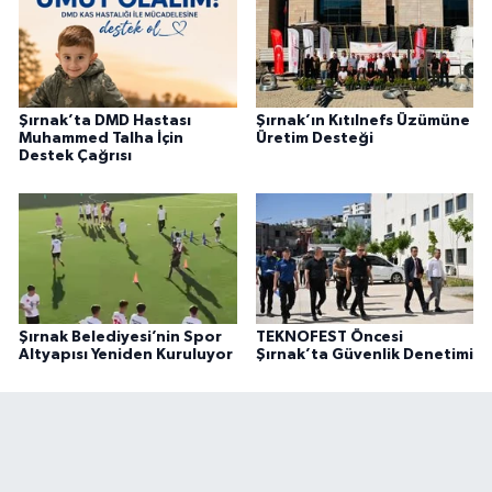
Şırnak’ta DMD Hastası
Şırnak’ın Kıtılnefs Üzümüne
Muhammed Talha İçin
Üretim Desteği
Destek Çağrısı
Şırnak Belediyesi’nin Spor
TEKNOFEST Öncesi
Altyapısı Yeniden Kuruluyor
Şırnak’ta Güvenlik Denetimi