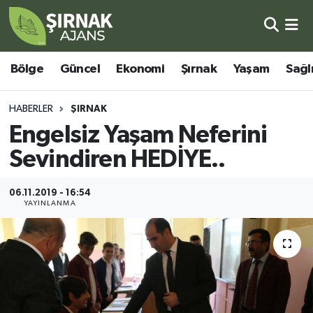
Bölge
Şırnak Nöbetçi Eczaneler
Bölge
Güncel
Ekonomi
Şırnak
Yaşam
Sağl
Güncel
Şırnak Hava Durumu
HABERLER
ŞIRNAK
Ekonomi
Şirnak Namaz Vakitleri
Engelsiz Yaşam Neferini
Sevindiren HEDİYE..
Şırnak
Şırnak Trafik Yoğunluk Haritası
06.11.2019 - 16:54
Yaşam
Süper Lig Puan Durumu ve Fikstür
YAYINLANMA
Sağlık
Tüm Manşetler
Eğitim
Son Dakika Haberleri
Kültür - Sanat
Haber Arşivi