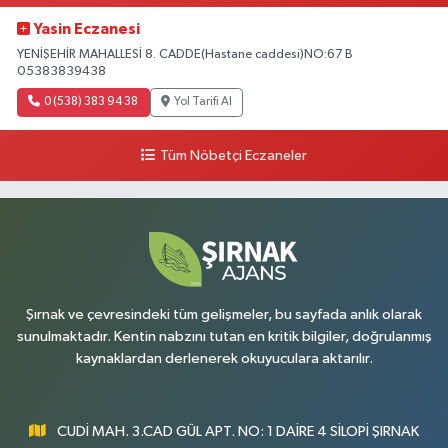
Yasin Eczanesi
YENİŞEHİR MAHALLESİ 8. CADDE(Hastane caddesi)NO:67 B
05383839438
0 (538) 383 94 38
Yol Tarifi Al
Tüm Nöbetçi Eczaneler
Şırnak ve çevresindeki tüm gelişmeler, bu sayfada anlık olarak
sunulmaktadır. Kentin nabzını tutan en kritik bilgiler, doğrulanmış
kaynaklardan derlenerek okuyuculara aktarılır.
CUDİ MAH. 3.CAD GÜL APT. NO: 1 DAİRE 4 SİLOPİ ŞIRNAK