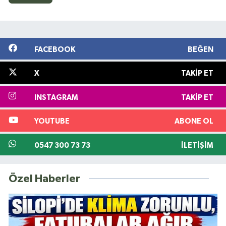
FACEBOOK
BEĞEN
X
TAKIP ET
INSTAGRAM
TAKIP ET
YOUTUBE
ABONE OL
0547 300 73 73
İLETIŞIM
Özel Haberler