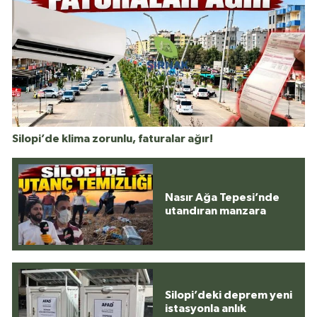
Silopi’de klima zorunlu, faturalar ağır!
Nasır Ağa Tepesi’nde
utandıran manzara
Silopi’deki deprem yeni
istasyonla anlık