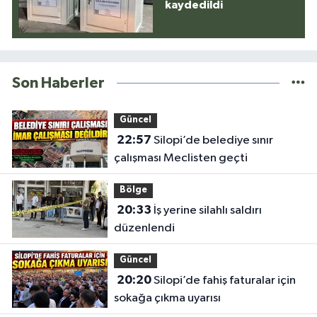
kaydedildi
Son Haberler
Güncel
22:57
Silopi’de belediye sınır
çalışması Meclisten geçti
Bölge
20:33
İş yerine silahlı saldırı
düzenlendi
Güncel
20:20
Silopi’de fahiş faturalar için
sokağa çıkma uyarısı