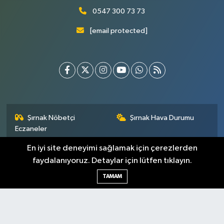
0547 300 73 73
[email protected]
Şırnak Nöbetçi
Şırnak Hava Durumu
Eczaneler
En iyi site deneyimi sağlamak için çerezlerden
Şirnak Namaz Vakitleri
Şırnak Trafik Yoğunluk
Haritası
faydalanıyoruz. Detaylar için lütfen tıklayın.
TAMAM
Puan Durumu ve Fikstür
Tüm Manşetler
Son Dakika Haberleri
Haber Arşivi