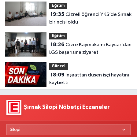
Eğitim
19:35
Cizreli öğrenci YKS’de Şırnak
birincisi oldu
Eğitim
18:26
Cizre Kaymakamı Baycar’dan
LGS başarısına ziyaret
Güncel
18:09
İnşaattan düşen işçi hayatını
kaybetti
Şırnak Silopi Nöbetçi Eczaneler