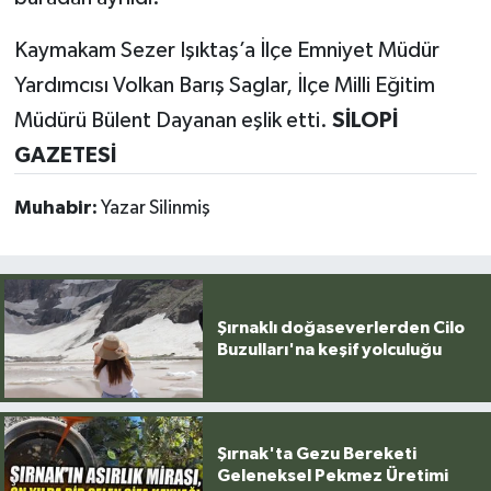
Kaymakam Sezer Işıktaş’a İlçe Emniyet Müdür
Yardımcısı Volkan Barış Saglar, İlçe Milli Eğitim
Müdürü Bülent Dayanan eşlik etti.
SİLOPİ
GAZETESİ
Muhabir:
Yazar Silinmiş
Şırnaklı doğaseverlerden Cilo
Buzulları'na keşif yolculuğu
Şırnak'ta Gezu Bereketi
Geleneksel Pekmez Üretimi