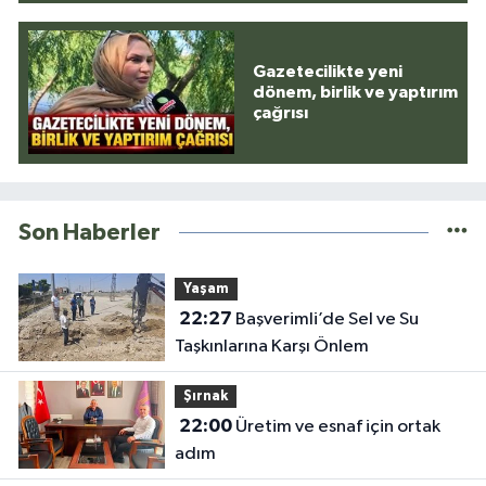
Gazetecilikte yeni
dönem, birlik ve yaptırım
çağrısı
Son Haberler
Yaşam
22:27
Başverimli’de Sel ve Su
Taşkınlarına Karşı Önlem
Şırnak
22:00
Üretim ve esnaf için ortak
adım