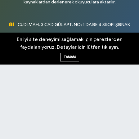
kaynaklardan derlenerek okuyuculara aktarılır.
CUDİ MAH. 3.CAD GÜL APT. NO: 1 DAİRE 4 SİLOPİ ŞIRNAK
0547 300 73 73
En iyi site deneyimi sağlamak için çerezlerden
faydalanıyoruz. Detaylar için lütfen tıklayın.
[email protected]
TAMAM
Şırnak Nöbetçi
Şırnak Hava Durumu
Eczaneler
Şirnak Namaz Vakitleri
Şırnak Trafik Yoğunluk
Haritası