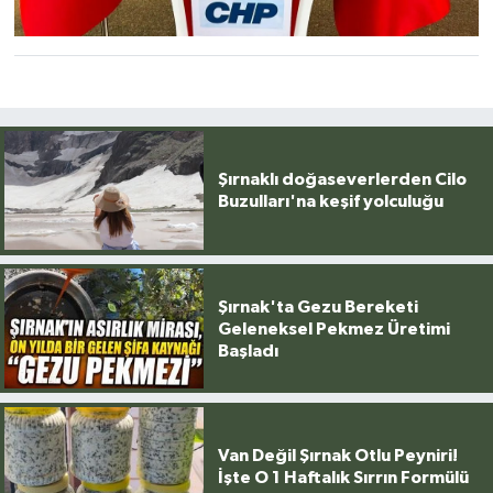
Şırnaklı doğaseverlerden Cilo
Buzulları'na keşif yolculuğu
Şırnak'ta Gezu Bereketi
Geleneksel Pekmez Üretimi
Başladı
Van Değil Şırnak Otlu Peyniri!
İşte O 1 Haftalık Sırrın Formülü