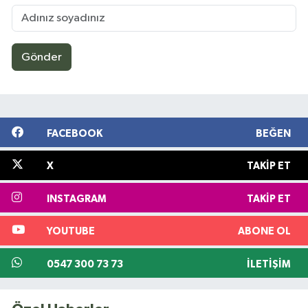
Gönder
FACEBOOK
BEĞEN
X
TAKIP ET
INSTAGRAM
TAKIP ET
YOUTUBE
ABONE OL
0547 300 73 73
İLETIŞIM