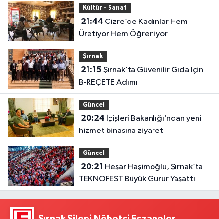
Kültür - Sanat
21:44
Cizre’de Kadınlar Hem
Üretiyor Hem Öğreniyor
Şırnak
21:15
Şırnak’ta Güvenilir Gıda İçin
B-REÇETE Adımı
Güncel
20:24
İçişleri Bakanlığı’ndan yeni
hizmet binasına ziyaret
Güncel
20:21
Heşar Haşimoğlu, Şırnak’ta
TEKNOFEST Büyük Gurur Yaşattı
Şırnak Silopi Nöbetçi Eczaneler