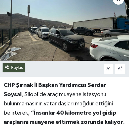
Siyaset
Spor
Teknoloji
Yazarlar
Paylaş
-
+
A
A
CHP Şırnak İl Başkan Yardımcısı Serdar
Soysal
, Silopi’de araç muayene istasyonu
bulunmamasının vatandaşları mağdur ettiğini
belirterek,
“İnsanlar 40 kilometre yol gidip
araçlarını muayene ettirmek zorunda kalıyor
.