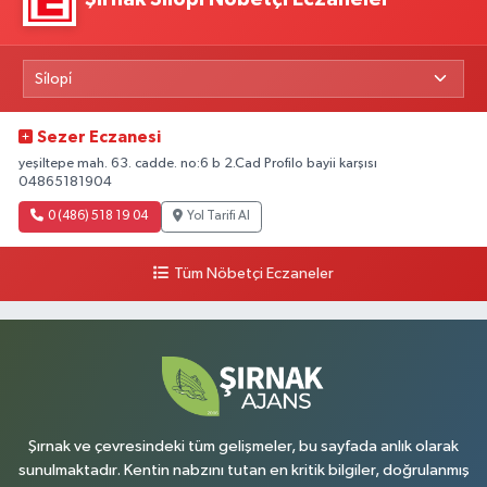
Sezer Eczanesi
yeşiltepe mah. 63. cadde. no:6 b 2.Cad Profilo bayii karşısı
04865181904
0 (486) 518 19 04
Yol Tarifi Al
Tüm Nöbetçi Eczaneler
Şırnak ve çevresindeki tüm gelişmeler, bu sayfada anlık olarak
sunulmaktadır. Kentin nabzını tutan en kritik bilgiler, doğrulanmış