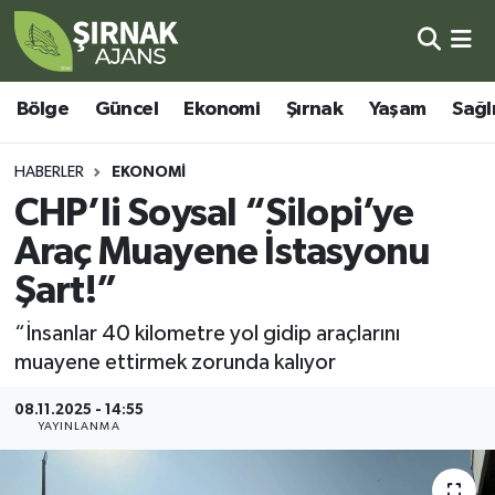
Bölge
Şırnak Nöbetçi Eczaneler
Bölge
Güncel
Ekonomi
Şırnak
Yaşam
Sağl
Güncel
Şırnak Hava Durumu
HABERLER
EKONOMI
Ekonomi
Şirnak Namaz Vakitleri
CHP’li Soysal “Silopi’ye
Araç Muayene İstasyonu
Şırnak
Şırnak Trafik Yoğunluk Haritası
Şart!”
Yaşam
Süper Lig Puan Durumu ve Fikstür
“İnsanlar 40 kilometre yol gidip araçlarını
muayene ettirmek zorunda kalıyor
Sağlık
Tüm Manşetler
08.11.2025 - 14:55
Eğitim
Son Dakika Haberleri
YAYINLANMA
Kültür - Sanat
Haber Arşivi