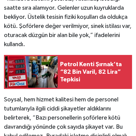
saatte sıra alamıyor. Gelenler uzun kuyruklarda
bekliyor. Üstelik tesisin fiziki koşulları da oldukça
kötü. Şoförlere değer verilmiyor, sinek istilası var,
oturacak düzgün bir alan bile yok,” ifadelerini
kullandı.
Petrol Kenti Şırnak’ta
“82 Bin Varil, 82 Lira”
Tepkisi
Soysal, hem hizmet kalitesi hem de personel
tutumlarıyla ilgili ciddi şikayetler aldıklarını
belirterek, “Bazı personellerin şoförlere kötü
davrandığı yönünde çok sayıda şikayet var. Bu