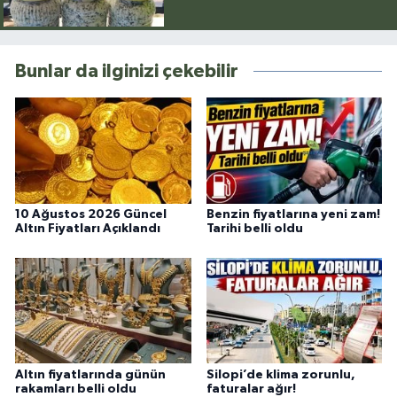
Bunlar da ilginizi çekebilir
10 Ağustos 2026 Güncel
Benzin fiyatlarına yeni zam!
Altın Fiyatları Açıklandı
Tarihi belli oldu
Altın fiyatlarında günün
Silopi’de klima zorunlu,
rakamları belli oldu
faturalar ağır!