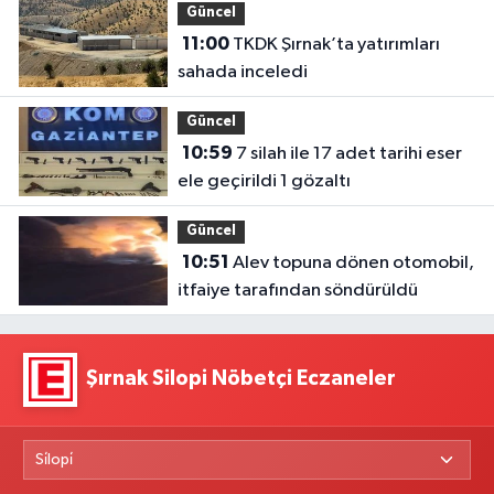
Güncel
11:00
TKDK Şırnak’ta yatırımları
sahada inceledi
Güncel
10:59
7 silah ile 17 adet tarihi eser
ele geçirildi 1 gözaltı
Güncel
10:51
Alev topuna dönen otomobil,
itfaiye tarafından söndürüldü
Şırnak Silopi Nöbetçi Eczaneler