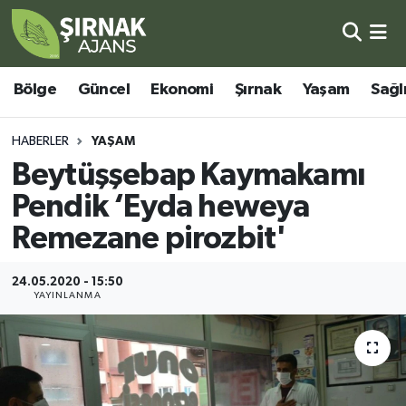
Bölge
Şırnak Nöbetçi Eczaneler
Bölge
Güncel
Ekonomi
Şırnak
Yaşam
Sağl
Güncel
Şırnak Hava Durumu
HABERLER
YAŞAM
Ekonomi
Şirnak Namaz Vakitleri
Beytüşşebap Kaymakamı
Pendik ‘Eyda heweya
Şırnak
Şırnak Trafik Yoğunluk Haritası
Remezane pirozbit'
Yaşam
Süper Lig Puan Durumu ve Fikstür
24.05.2020 - 15:50
YAYINLANMA
Sağlık
Tüm Manşetler
Eğitim
Son Dakika Haberleri
Kültür - Sanat
Haber Arşivi