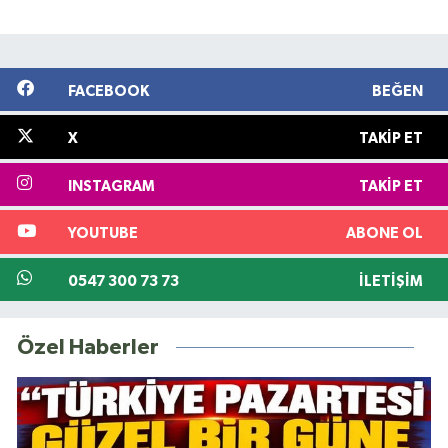
FACEBOOK
BEĞEN
X
TAKIP ET
INSTAGRAM
TAKIP ET
YOUTUBE
ABONE OL
0547 300 73 73
İLETIŞIM
Özel Haberler