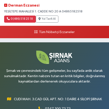
Derman Eczanesi
YEŞİLTEPE MAHALLESİ 1. CADDE NO:20 A 04865182518
0 (486) 518 25 18
Yol Tarifi Al
Tüm Nöbetçi Eczaneler
Şırnak ve çevresindeki tüm gelişmeler, bu sayfada anlık olarak
sunulmaktadır. Kentin nabzını tutan en kritik bilgiler, doğrulanmış
kaynaklardan derlenerek okuyuculara aktarılır.
CUDİ MAH. 3.CAD GÜL APT. NO: 1 DAİRE 4 SİLOPİ ŞIRNAK
0547 300 73 73