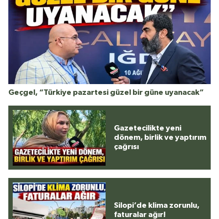
Geçgel, “Türkiye pazartesi güzel bir güne uyanacak”
Gazetecilikte yeni
dönem, birlik ve yaptırım
çağrısı
Silopi’de klima zorunlu,
faturalar ağır!