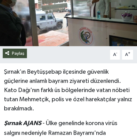
Siyaset
Spor
Teknoloji
Paylaş
-
+
A
A
Yazarlar
Şırnak’ın Beytüşşebap ilçesinde güvenlik
güçlerine anlamlı bayram ziyareti düzenlendi.
Kato Dağı'nın farklı üs bölgelerinde vatan nöbeti
tutan Mehmetçik, polis ve özel harekatçılar yalnız
bırakılmadı.
Şırnak AJANS
- Ülke genelinde korona virüs
salgını nedeniyle Ramazan Bayramı'nda