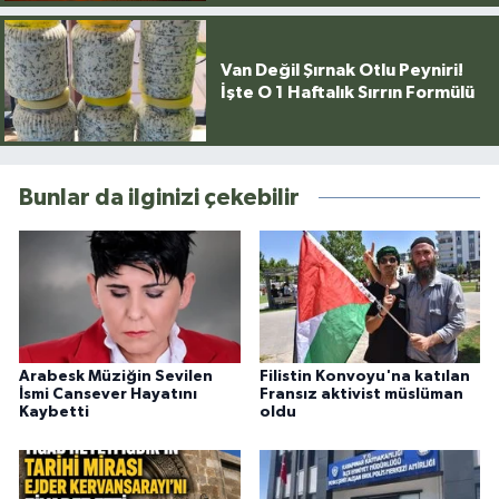
Van Değil Şırnak Otlu Peyniri!
İşte O 1 Haftalık Sırrın Formülü
Bunlar da ilginizi çekebilir
Arabesk Müziğin Sevilen
Filistin Konvoyu'na katılan
İsmi Cansever Hayatını
Fransız aktivist müslüman
Kaybetti
oldu