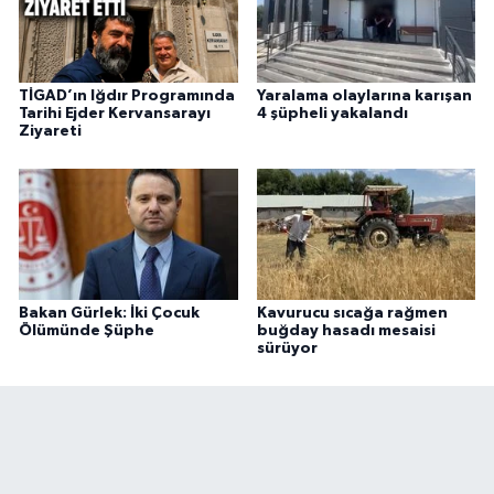
TİGAD’ın Iğdır Programında
Yaralama olaylarına karışan
Tarihi Ejder Kervansarayı
4 şüpheli yakalandı
Ziyareti
Bakan Gürlek: İki Çocuk
Kavurucu sıcağa rağmen
Ölümünde Şüphe
buğday hasadı mesaisi
sürüyor