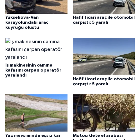
Yüksekova-Van
Hafif ticari araç ile otomobil
karayolundaki araç
çarpıştı: 5 yaralı
kuyruğu oluştu
İş makinesinin camına
kafasını çarpan operatör
yaralandı
Hafif ticari araç ile otomobil
çarpıştı: 5 yaralı
Yaz mevsiminde eşsiz kar
Motosiklete el arabası