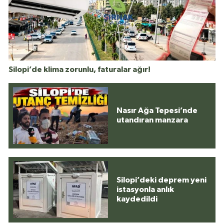
Silopi’de klima zorunlu, faturalar ağır!
Nasır Ağa Tepesi’nde
utandıran manzara
Silopi’deki deprem yeni
istasyonla anlık
kaydedildi