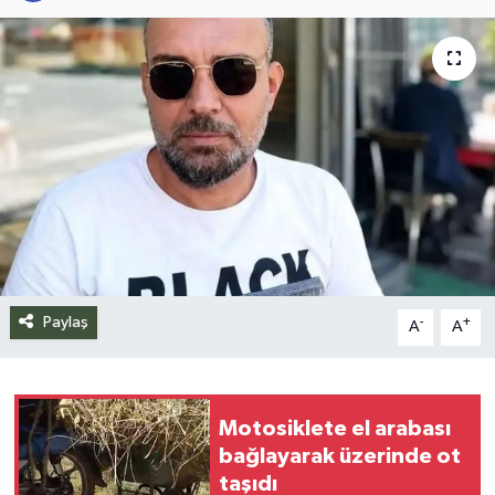
Siyaset
Spor
Teknoloji
Yazarlar
Paylaş
-
+
A
A
Motosiklete el arabası
bağlayarak üzerinde ot
taşıdı