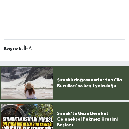
Kaynak:
İHA
Şırnaklı doğaseverlerden Cilo
Buzulları'na keşif yolculuğu
Şırnak'ta Gezu Bereketi
Geleneksel Pekmez Üretimi
Başladı