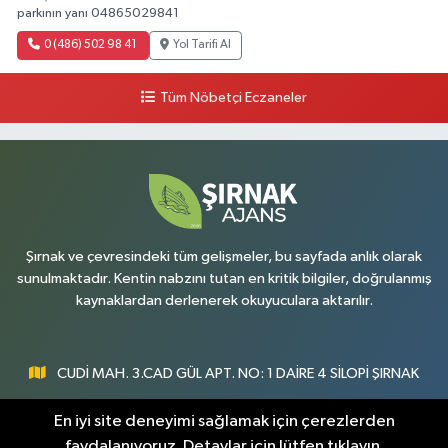
parkının yanı 04865029841
0 (486) 502 98 41
Yol Tarifi Al
Tüm Nöbetçi Eczaneler
Şırnak ve çevresindeki tüm gelişmeler, bu sayfada anlık olarak
sunulmaktadır. Kentin nabzını tutan en kritik bilgiler, doğrulanmış
kaynaklardan derlenerek okuyuculara aktarılır.
CUDİ MAH. 3.CAD GÜL APT. NO: 1 DAİRE 4 SİLOPİ ŞIRNAK
0547 300 73 73
En iyi site deneyimi sağlamak için çerezlerden
faydalanıyoruz. Detaylar için lütfen tıklayın.