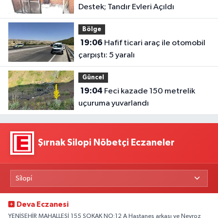
Destek; Tandır Evleri Açıldı
Bölge
19:06
Hafif ticari araç ile otomobil
çarpıştı: 5 yaralı
Güncel
19:04
Feci kazade 150 metrelik
uçuruma yuvarlandı
Şırnak Silopi Nöbetçi Eczaneler
Deva Eczanesi
YENİŞEHİR MAHALLESİ 155 SOKAK NO:12 A Hastanes arkası ve Nevroz