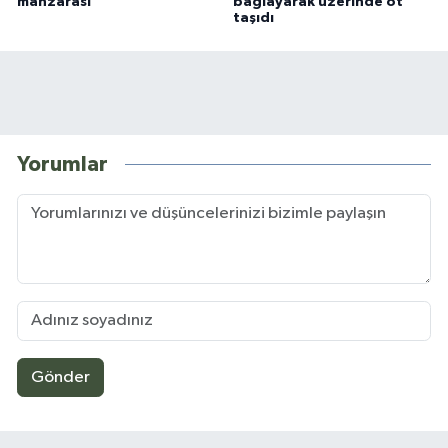
manzarası
bağlayarak üzerinde ot
taşıdı
Yorumlar
Gönder