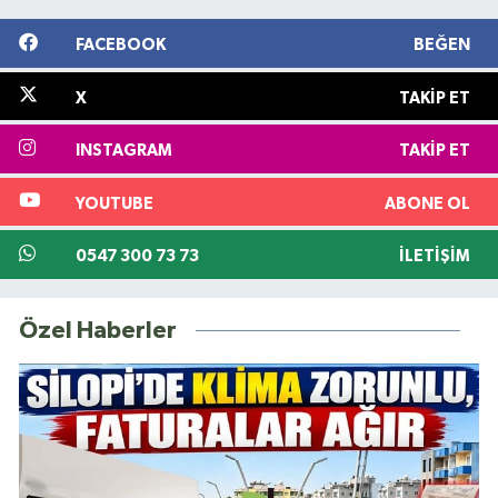
FACEBOOK
BEĞEN
X
TAKIP ET
INSTAGRAM
TAKIP ET
YOUTUBE
ABONE OL
0547 300 73 73
İLETIŞIM
Özel Haberler