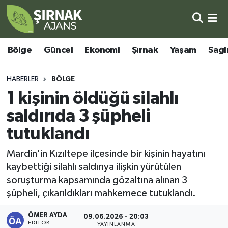
Bölge
Şırnak Nöbetçi Eczaneler
Bölge
Güncel
Ekonomi
Şırnak
Yaşam
Sağl
Güncel
Şırnak Hava Durumu
HABERLER
BÖLGE
Ekonomi
Şirnak Namaz Vakitleri
1 kişinin öldüğü silahlı
saldırıda 3 şüpheli
Şırnak
Şırnak Trafik Yoğunluk Haritası
tutuklandı
Yaşam
Süper Lig Puan Durumu ve Fikstür
Mardin'in Kızıltepe ilçesinde bir kişinin hayatını
kaybettiği silahlı saldırıya ilişkin yürütülen
Sağlık
Tüm Manşetler
soruşturma kapsamında gözaltına alınan 3
şüpheli, çıkarıldıkları mahkemece tutuklandı.
Eğitim
Son Dakika Haberleri
ÖMER AYDA
09.06.2026 - 20:03
Kültür - Sanat
Haber Arşivi
EDITÖR
YAYINLANMA