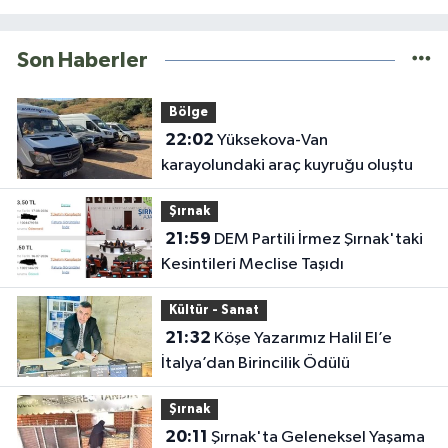
Son Haberler
Bölge
22:02
Yüksekova-Van
karayolundaki araç kuyruğu oluştu
Şırnak
21:59
DEM Partili İrmez Şırnak'taki
Kesintileri Meclise Taşıdı
Kültür - Sanat
21:32
Köşe Yazarımız Halil El’e
İtalya’dan Birincilik Ödülü
Şırnak
20:11
Şırnak'ta Geleneksel Yaşama