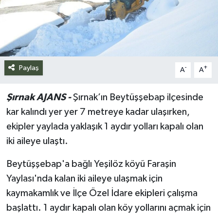
Siyaset
Spor
Teknoloji
Paylaş
-
+
A
A
Yazarlar
Şırnak AJANS -
Şırnak’ın Beytüşşebap ilçesinde
kar kalındı yer yer 7 metreye kadar ulaşırken,
ekipler yaylada yaklaşık 1 aydır yolları kapalı olan
iki aileye ulaştı.
Beytüşşebap'a bağlı Yeşilöz köyü Faraşin
Yaylası'nda kalan iki aileye ulaşmak için
kaymakamlık ve İlçe Özel İdare ekipleri çalışma
başlattı. 1 aydır kapalı olan köy yollarını açmak için