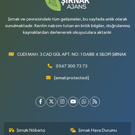
Şırnak ve çevresindeki tüm gelişmeler, bu sayfada anlık olarak
sunulmaktadır. Kentin nabzını tutan en kritik bilgiler, doğrulanmış
kaynaklardan derlenerek okuyuculara aktarılır.
CUDİ MAH. 3.CAD GÜL APT. NO: 1 DAİRE 4 SİLOPİ ŞIRNAK
0547 300 73 73
[email protected]
Şırnak Nöbetçi
Şırnak Hava Durumu