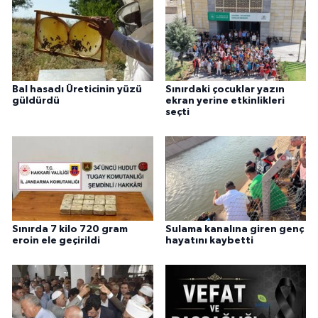
Bal hasadı Üreticinin yüzü
Sınırdaki çocuklar yazın
güldürdü
ekran yerine etkinlikleri
seçti
Sınırda 7 kilo 720 gram
Sulama kanalına giren genç
eroin ele geçirildi
hayatını kaybetti