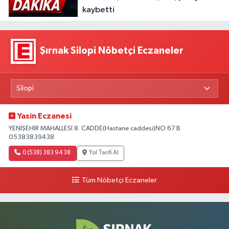
kaybetti
Şırnak Silopi Nöbetçi Eczaneler
Yasin Eczanesi
YENİŞEHİR MAHALLESİ 8. CADDE(Hastane caddesi)NO:67 B
05383839438
0 (538) 383 94 38
Yol Tarifi Al
Tüm Nöbetçi Eczaneler