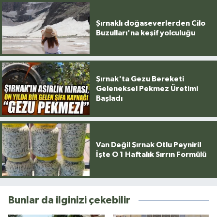
Şırnaklı doğaseverlerden Cilo
Buzulları'na keşif yolculuğu
Şırnak'ta Gezu Bereketi
Geleneksel Pekmez Üretimi
Başladı
Van Değil Şırnak Otlu Peyniri!
İşte O 1 Haftalık Sırrın Formülü
Bunlar da ilginizi çekebilir