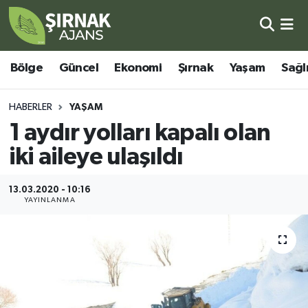
Bölge
Şırnak Nöbetçi Eczaneler
Bölge
Güncel
Ekonomi
Şırnak
Yaşam
Sağl
Güncel
Şırnak Hava Durumu
HABERLER
YAŞAM
Ekonomi
Şirnak Namaz Vakitleri
1 aydır yolları kapalı olan
iki aileye ulaşıldı
Şırnak
Şırnak Trafik Yoğunluk Haritası
13.03.2020 - 10:16
Yaşam
Süper Lig Puan Durumu ve Fikstür
YAYINLANMA
Sağlık
Tüm Manşetler
Eğitim
Son Dakika Haberleri
Kültür - Sanat
Haber Arşivi