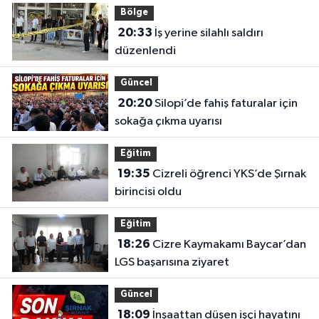
Bölge
20:33
İş yerine silahlı saldırı
düzenlendi
Güncel
20:20
Silopi’de fahiş faturalar için
sokağa çıkma uyarısı
Eğitim
19:35
Cizreli öğrenci YKS’de Şırnak
birincisi oldu
Eğitim
18:26
Cizre Kaymakamı Baycar’dan
LGS başarısına ziyaret
Güncel
18:09
İnşaattan düşen işçi hayatını