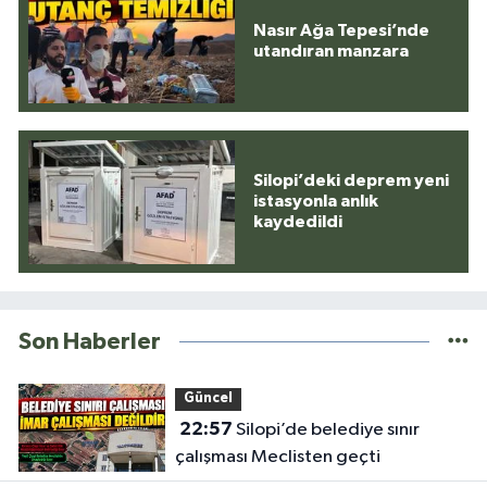
Nasır Ağa Tepesi’nde
utandıran manzara
Silopi’deki deprem yeni
istasyonla anlık
kaydedildi
Son Haberler
Güncel
22:57
Silopi’de belediye sınır
çalışması Meclisten geçti