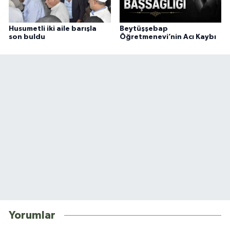
Husumetli iki aile barışla
Beytüşşebap
son buldu
Öğretmenevi’nin Acı Kaybı
Yorumlar